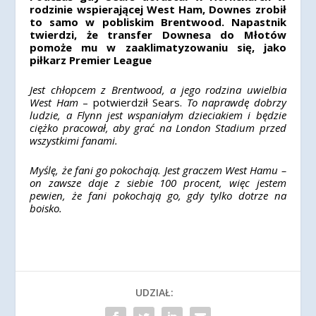
rodzinie wspierającej West Ham, Downes zrobił
to samo w pobliskim Brentwood. Napastnik
twierdzi, że transfer Downesa do Młotów
pomoże mu w zaaklimatyzowaniu się, jako
piłkarz Premier League
Jest chłopcem z Brentwood, a jego rodzina uwielbia
West Ham
– potwierdził Sears.
To naprawdę dobrzy
ludzie, a Flynn jest wspaniałym dzieciakiem i będzie
ciężko pracował, aby grać na London Stadium przed
wszystkimi fanami.
Myślę, że fani go pokochają. Jest graczem West Hamu –
on zawsze daje z siebie 100 procent, więc jestem
pewien, że fani pokochają go, gdy tylko dotrze na
boisko.
UDZIAŁ: