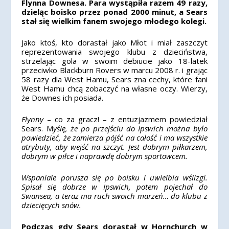
Flynna Downesa. Para wystąpiła razem 49 razy,
dzieląc boisko przez ponad 2000 minut, a Sears
stał się wielkim fanem swojego młodego kolegi.
Jako ktoś, kto dorastał jako Młot i miał zaszczyt
reprezentowania swojego klubu z dzieciństwa,
strzelając gola w swoim debiucie jako 18-latek
przeciwko Blackburn Rovers w marcu 2008 r. i grając
58 razy dla West Hamu, Sears zna cechy, które fani
West Hamu chcą zobaczyć na własne oczy. Wierzy,
że Downes ich posiada.
Flynny
– co za gracz! –
z entuzjazmem powiedział
Sears.
M
yślę, że po przejściu do Ipswich można było
powiedzieć, że zamierza pójść na całość i ma wszystkie
atrybuty, aby wejść na szczyt. Jest dobrym piłkarzem,
dobrym w piłce i naprawdę dobrym sportowcem.
Wspaniale porusza się po boisku i uwielbia wślizgi.
Spisał się dobrze w Ipswich, potem pojechał do
Swansea, a teraz ma ruch swoich marzeń… do klubu z
dziecięcych snów.
Podczas gdy Sears dorastał w Hornchurch w