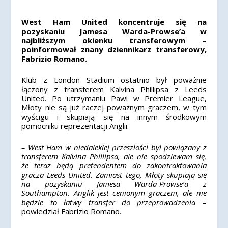
West Ham United koncentruje się na
pozyskaniu Jamesa Warda-Prowse’a w
najbliższym okienku transferowym –
poinformował znany dziennikarz transferowy,
Fabrizio Romano.
Klub z London Stadium ostatnio był poważnie
łączony z transferem Kalvina Phillipsa z Leeds
United. Po utrzymaniu Pawi w Premier League,
Młoty nie są już raczej poważnym graczem, w tym
wyścigu i skupiają się na innym środkowym
pomocniku reprezentacji Anglii.
– West Ham w niedalekiej przeszłości był powiązany z
transferem Kalvina Phillipsa, ale nie spodziewam się,
że teraz będą pretendentem do zakontraktowania
gracza Leeds United. Zamiast tego, Młoty skupiają się
na pozyskaniu Jamesa Warda-Prowse’a z
Southampton. Anglik jest cenionym graczem, ale nie
będzie to łatwy transfer do przeprowadzenia
–
powiedział Fabrizio Romano.