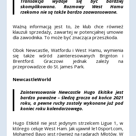
Transakcja wydaje się być bardziej
skomplikowana. Rozmowy West Hamu
rzekomo nie są także bardzo zaawansowane.
Ważną informacją jest to, że klub chce również
klauzuli sprzedaży, zawartej w potencjalnej umowie
dla zawodnika. To może być znacząca przeszkoda.
Obok Newcastle, Watfordu i West Hamu, wymienia
się także wśród zainteresowanych Brignton i
Brentford. Graczowi jednak zależy na
przeprowadzce do St. James Park.
NewcastleWorld
Zainteresowanie Newcastle Hugo Ekitike jest
bardzo poważne – śledzą gracza od końca 2021
roku, a pewne ruchy zostały wykonane już pod
koniec roku kalendarzowego.
Hugo Etikité nie jest jedynym strzelcem Ligue 1, w
którego celuje West Ham. Jak ujawnił le10sport.com,
Mohamed Bayo jest również na radarach Młotów. W