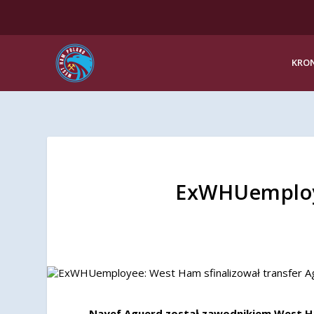
KRON
ExWHUemploye
Nayef Aguerd został zawodnikiem West 