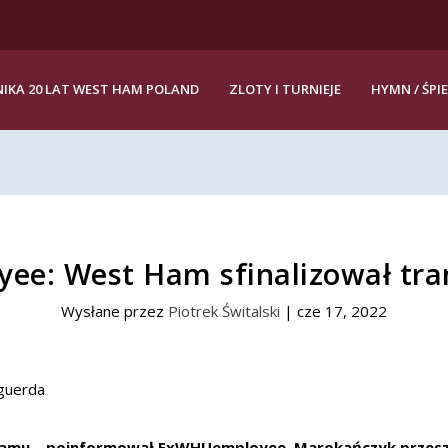
IKA 20 LAT WEST HAM POLAND
ZLOTY I TURNIEJE
HYMN / ŚPI
e: West Ham sfinalizował tra
Wysłane przez
Piotrek Świtalski
|
cze 17, 2022
Hamu – poinformował ExWHUemployee. Marokańczyk przesz