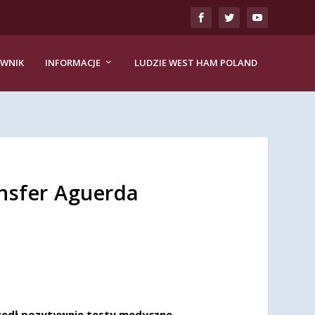
EWNIK
INFORMACJE
LUDZIE WEST HAM POLAND
nsfer Aguerda
edł pozytywnie testy medyczne.