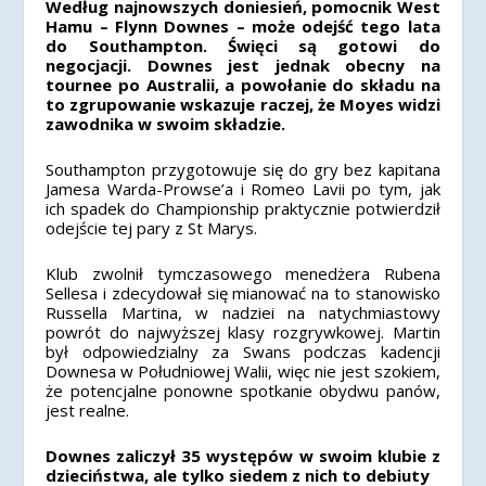
Według najnowszych doniesień, pomocnik West
Hamu – Flynn Downes – może odejść tego lata
do Southampton. Święci są gotowi do
negocjacji. Downes jest jednak obecny na
tournee po Australii, a powołanie do składu na
to zgrupowanie wskazuje raczej, że Moyes widzi
zawodnika w swoim składzie.
Southampton przygotowuje się do gry bez kapitana
Jamesa Warda-Prowse’a i Romeo Lavii po tym, jak
ich spadek do Championship praktycznie potwierdził
odejście tej pary z St Marys.
Klub zwolnił tymczasowego menedżera Rubena
Sellesa i zdecydował się mianować na to stanowisko
Russella Martina, w nadziei na natychmiastowy
powrót do najwyższej klasy rozgrywkowej.
Martin
był odpowiedzialny za Swans podczas kadencji
Downesa w Południowej Walii, więc nie jest szokiem,
że potencjalne ponowne spotkanie obydwu panów,
jest realne.
Downes zaliczył 35 występów w swoim klubie z
dzieciństwa, ale tylko siedem z nich to debiuty