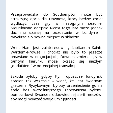
Przeprowadzka do Southampton może być
atrakcyjną opcją dla Downesa, który będzie chciał
wydłużyć czas gry w następnym sezonie.
Nieuniknione odejście Rice’a tego lata może jednak
dać mu szansę na pozostanie w Londynie i
rywalizację o pewne miejsce w składzie.
West Ham jest zainteresowany kapitanem Saints
Wardem-Prowse i chociaż nie było to jeszcze
omawiane w negocjacjach, Downes zmierzający w
tamtym kierunku może okazać się niezłym
„dodatkiem” w potencjalnej transakcji.
Szkoda byłoby, gdyby Flynn opuszczał londyński
stadion tak wcześnie – widać, że jest świetnym
graczem. Ryzykownym byłoby przeniesienie go na
stałe bez wcześniejszego zapewnienia byłemu
pomocnikowi Swansea odpowiedniej serii meczów,
aby mógł pokazać swoje umiejętności.