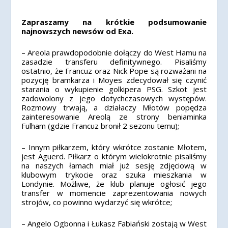
Zapraszamy na krótkie podsumowanie
najnowszych newsów od Exa.
– Areola prawdopodobnie dołączy do West Hamu na
zasadzie transferu definitywnego. Pisaliśmy
ostatnio, że Francuz oraz Nick Pope są rozważani na
pozycję bramkarza i Moyes zdecydował się czynić
starania o wykupienie golkipera PSG. Szkot jest
zadowolony z jego dotychczasowych występów.
Rozmowy trwają, a działaczy Młotów popędza
zainteresowanie Areolą ze strony beniaminka
Fulham (gdzie Francuz bronił 2 sezonu temu);
– Innym piłkarzem, który wkrótce zostanie Młotem,
jest Aguerd. Piłkarz o którym wielokrotnie pisaliśmy
na naszych łamach miał już sesję zdjęciową w
klubowym trykocie oraz szuka mieszkania w
Londynie. Możliwe, że klub planuje ogłosić jego
transfer w momencie zaprezentowania nowych
strojów, co powinno wydarzyć się wkrótce;
– Angelo Ogbonna i Łukasz Fabiański zostają w West