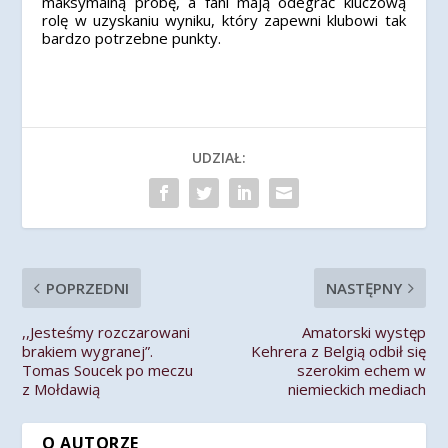
maksymalną próbę, a fani mają odegrać kluczową
rolę w uzyskaniu wyniku, który zapewni klubowi tak
bardzo potrzebne punkty.
UDZIAŁ:
POPRZEDNI
NASTĘPNY
,,Jesteśmy rozczarowani
Amatorski występ
brakiem wygranej”.
Kehrera z Belgią odbił się
Tomas Soucek po meczu
szerokim echem w
z Mołdawią
niemieckich mediach
O AUTORZE