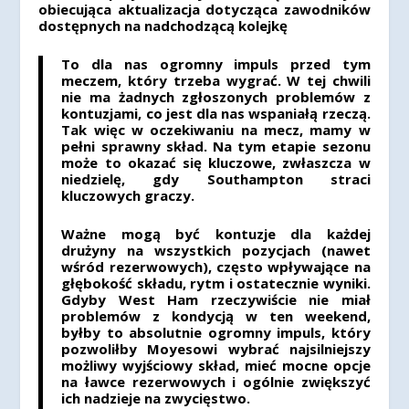
obiecująca aktualizacja dotycząca zawodników
dostępnych na nadchodzącą kolejkę
To dla nas ogromny impuls przed tym
meczem, który trzeba wygrać. W tej chwili
nie ma żadnych zgłoszonych problemów z
kontuzjami, co jest dla nas wspaniałą rzeczą.
Tak więc w oczekiwaniu na mecz, mamy w
pełni sprawny skład. Na tym etapie sezonu
może to okazać się kluczowe, zwłaszcza w
niedzielę, gdy Southampton straci
kluczowych graczy.
Ważne mogą być kontuzje dla każdej
drużyny na wszystkich pozycjach (nawet
wśród rezerwowych), często wpływające na
głębokość składu, rytm i ostatecznie wyniki.
Gdyby West Ham rzeczywiście nie miał
problemów z kondycją w ten weekend,
byłby to absolutnie ogromny impuls, który
pozwoliłby Moyesowi wybrać najsilniejszy
możliwy wyjściowy skład, mieć mocne opcje
na ławce rezerwowych i ogólnie zwiększyć
ich nadzieje na zwycięstwo.