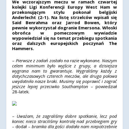
We wczorajszym meczu w ramach czwartej
kolejki Ligi Konferencji Europy West Ham w
przekonującym stylu pokonał belgijski
Anderlecht (2-1). Na listę strzelców wpisali się
Said Benrahma oraz Jarrod Bowen, który
pewnie wykorzystał dogranie Emersona. Włoski
obrońca w pomeczowym wywiadzie
wypowiedział się na temat przebiegu spotkania
oraz dalszych europejskich poczynań The
Hammers.
–
Pierwsze z zadań zostało na razie wykonane. Naszym
celem minimum było wyjście z grupy, a dzisiejsza
wygrana nam to gwarantuje. Wygraliśmy każdy z
dotychczasowych czterech meczów, ale druga połowa
uwydatniła nasze braki. Musimy się poprawić i zagrać
jeszcze lepiej przeciwko Southampton
– powiedział
28-latek.
–
Uważam, że zagraliśmy dobre spotkanie, lecz pod
koniec nieco straciliśmy kontrolę nad przebiegiem gry
–
dodał
– bramka dla gości dodała nam niepotrzebnie