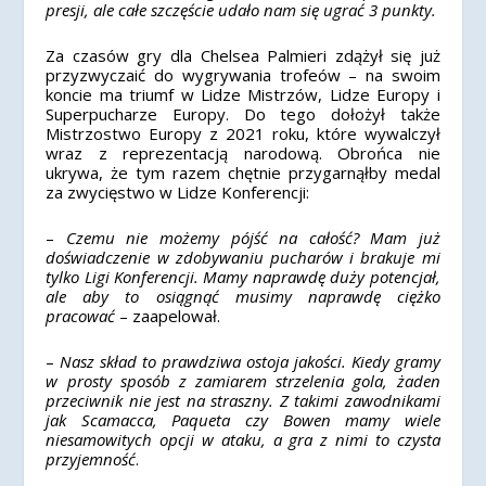
presji, ale całe szczęście udało nam się ugrać 3 punkty.
Za czasów gry dla Chelsea Palmieri zdążył się już
przyzwyczaić do wygrywania trofeów – na swoim
koncie ma triumf w Lidze Mistrzów, Lidze Europy i
Superpucharze Europy. Do tego dołożył także
Mistrzostwo Europy z 2021 roku, które wywalczył
wraz z reprezentacją narodową. Obrońca nie
ukrywa, że tym razem chętnie przygarnąłby medal
za zwycięstwo w Lidze Konferencji:
–
Czemu nie możemy pójść na całość? Mam już
doświadczenie w zdobywaniu pucharów i brakuje mi
tylko Ligi Konferencji. Mamy naprawdę duży potencjał,
ale aby to osiągnąć musimy naprawdę ciężko
pracować
– zaapelował.
–
Nasz skład to prawdziwa ostoja jakości. Kiedy gramy
w prosty sposób z zamiarem strzelenia gola, żaden
przeciwnik nie jest na straszny. Z takimi zawodnikami
jak Scamacca, Paqueta czy Bowen mamy wiele
niesamowitych opcji w ataku, a gra z nimi to czysta
przyjemność
.