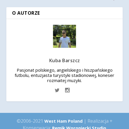
O AUTORZE
Kuba Barszcz
Pasjonat polskiego, angielskiego i hiszpańskiego
futbolu, entuzjasta turystyki stadionowej, koneser
rozmaitej muzyki.
©2006-2021
| Realizacja +
West Ham Poland
Konserwacja:
Remik Woroniecki Studio