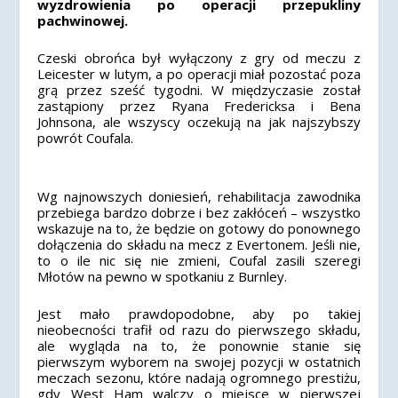
wyzdrowienia po operacji przepukliny
pachwinowej.
Czeski obrońca był wyłączony z gry od meczu z
Leicester w lutym, a po operacji miał pozostać poza
grą przez sześć tygodni. W międzyczasie został
zastąpiony przez Ryana Fredericksa i Bena
Johnsona, ale wszyscy oczekują na jak najszybszy
powrót Coufala.
Wg najnowszych doniesień, rehabilitacja zawodnika
przebiega bardzo dobrze i bez zakłóceń – wszystko
wskazuje na to, że będzie on gotowy do ponownego
dołączenia do składu na mecz z Evertonem. Jeśli nie,
to o ile nic się nie zmieni, Coufal zasili szeregi
Młotów na pewno w spotkaniu z Burnley.
Jest mało prawdopodobne, aby po takiej
nieobecności trafił od razu do pierwszego składu,
ale wygląda na to, że ponownie stanie się
pierwszym wyborem na swojej pozycji w ostatnich
meczach sezonu, które nadają ogromnego prestiżu,
gdy West Ham walczy o miejsce w pierwszej