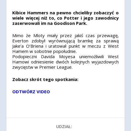
Kibice Hammers na pewno chcieliby zobaczyć o
wiele więcej niż to, co Potter i jego zawodnicy
zaserwowali im na Goodison Park.
Mimo że Mloty miały przez jakiś czas przewagę,
Everton zdobył wyrównującą bramkę za sprawą
Jake’a O’Briena i uratował punkt w meczu z West
Hamem w sobotnie popołudnie.
Podopieczni Davida Moyesa uniemożliwili West
Hamowi odniesienie dwóch kolejnych wyjazdowych
zwycięstw w Premier League.
Zobacz skrót tego spotkania:
ODTWÓRZ VIDEO
UDZIAŁ: