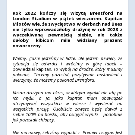
Rok 2022 kończy się wizytą Brentford na
London Stadium w piątek wieczorem. Kapitan
Młotów wie, że zwycięstwo w derbach nad Bees
nie tylko wprowadziłoby drużynę w rok 2023 z
wyczekiwaną pewnością siebie, ale także
dałoby kibicom mile widziany prezent
noworoczny.
Wiemy, gdzie jesteśmy w lidze, ale jestem pewien, że
sytuacja się odwróci i wrócimy w górę tabeli
–
powiedział kapitan.
To wybój na drodze, który musimy
pokonać. Chcemy pozostać pozytywnie nastawieni i
wierzymy, że możemy pokonać Brentford.
Każda drużyna ma okres, w którym wyniki nie idą po
ich myśli, a ja, jako kapitan mam obowiązek
utrzymywać wszystkich w wierze i wywierać na
wszystkich presję. Osobiście zawsze będę dawał z
siebie 100% na boisku, aby osiągać wyniki – podobnie
jak pozostali chłopcy.
Nie ma mowy, żebyśmy wypadli z Premier League. Jest