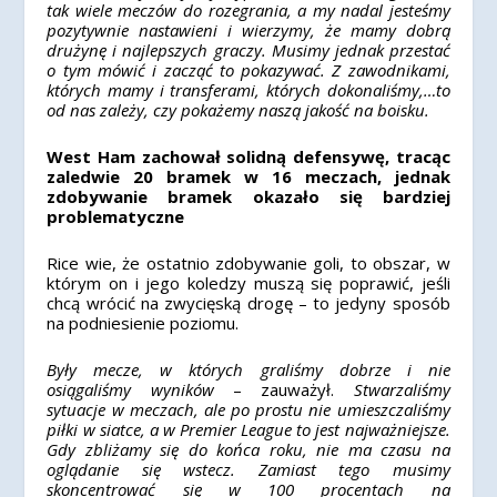
tak wiele meczów do rozegrania, a my nadal jesteśmy
pozytywnie nastawieni i wierzymy, że mamy dobrą
drużynę i najlepszych graczy. Musimy jednak przestać
o tym mówić i zacząć to pokazywać. Z zawodnikami,
których mamy i transferami, których dokonaliśmy,…to
od nas zależy, czy pokażemy naszą jakość na boisku.
West Ham zachował solidną defensywę, tracąc
zaledwie 20 bramek w 16 meczach, jednak
zdobywanie bramek okazało się bardziej
problematyczne
Rice wie, że ostatnio zdobywanie goli, to obszar, w
którym on i jego koledzy muszą się poprawić, jeśli
chcą wrócić na zwycięską drogę – to jedyny sposób
na podniesienie poziomu.
Były mecze, w których graliśmy dobrze i nie
osiągaliśmy wyników
– zauważył.
Stwarzaliśmy
sytuacje w meczach, ale po prostu nie umieszczaliśmy
piłki w siatce, a w Premier League to jest najważniejsze.
Gdy zbliżamy się do końca roku, nie ma czasu na
oglądanie się wstecz. Zamiast tego musimy
skoncentrować się w 100 procentach na