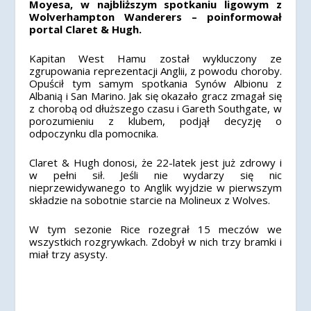
Moyesa, w najbliższym spotkaniu ligowym z
Wolverhampton Wanderers – poinformował
portal Claret & Hugh.
Kapitan West Hamu został wykluczony ze
zgrupowania reprezentacji Anglii, z powodu choroby.
Opuścił tym samym spotkania Synów Albionu z
Albanią i San Marino. Jak się okazało gracz zmagał się
z chorobą od dłuższego czasu i Gareth Southgate, w
porozumieniu z klubem, podjął decyzję o
odpoczynku dla pomocnika.
Claret & Hugh donosi, że 22-latek jest już zdrowy i
w pełni sił. Jeśli nie wydarzy się nic
nieprzewidywanego to Anglik wyjdzie w pierwszym
składzie na sobotnie starcie na Molineux z Wolves.
W tym sezonie Rice rozegrał 15 meczów we
wszystkich rozgrywkach. Zdobył w nich trzy bramki i
miał trzy asysty.