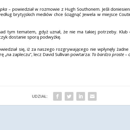
opka
– powiedział w rozmowie z Hugh Southonem. Jeśli doniesie
według brytyjskich mediów chce ściągnąć Jewela w miejsce Cout
ej nad tym tematem, gdyż uznał, że nie ma takiej potrzeby. Kl
czyk dostanie sporą podwyżkę.
wiedział się, iż za naszego rozgrywającego nie wpłynęły żadne 
 „na zapleczu”, lecz David Sullivan powtarza:
To bardzo proste – o
UDZIAŁ: