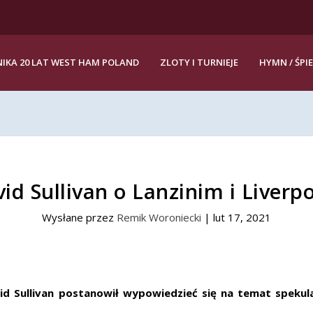
IKA 20 LAT WEST HAM POLAND
ZLOTY I TURNIEJE
HYMN / ŚPI
id Sullivan o Lanzinim i Liverp
Wysłane przez
Remik Woroniecki
|
lut 17, 2021
d Sullivan postanowił wypowiedzieć się na temat spekula