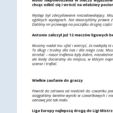
chcąc odbić się i wrócić na właściwy poz
Występ był zdecydowanie niezadowalający. Moż
ogólnych występach. Nie stworzyliśmy prawie ż
Daliśmy im przewagę na początku drugiej części
Antonio zaliczył już 12 meczów ligowych 
Musimy nadal mu ufać i wierzyć, że nadejdą te ce
To długi i trudny dla nas i dla niego czas. M
strzelać – nasze trafienia były dobre, niezależ
ale kiedy docieramy do miejsca, w którym na
szanse i trafiać.
Wielkie zaufanie do graczy
Powrót do zdrowia od niedzieli do czwartku jes
osiągaliśmy świetne wyniki w czwartkowych i nie
odnowę jest tak mało.
Liga Europy najlepszą drogą do Ligi Mistr