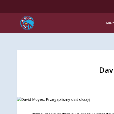
KRON
Dav
Mimo niepowodzenia w meczu wyjazdowym