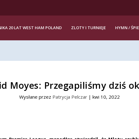
IKA 20 LAT WEST HAM POLAND
ZLOTY I TURNIEJE
HYMN / ŚPI
id Moyes: Przegapiliśmy dziś ok
Wysłane przez
Patrycja Pelczar
|
kwi 10, 2022
 Premier League, menadżer stwierdził, że Młoty szybko 