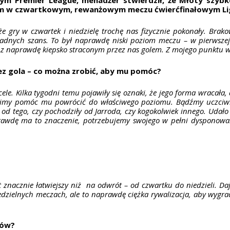
iom w czwartkowym, rewanżowym meczu ćwierćfinałowym Ligi
e gry w czwartek i niedzielę trochę nas fizycznie pokonały. Bra
adnych szans. To był naprawdę niski poziom meczu – w pierwszej
 z naprawdę kiepsko straconym przez nas golem. Z mojego punktu w
bez gola – co można zrobić, aby mu pomóc?
le. Kilka tygodni temu pojawiły się oznaki, że jego forma wracała, a
usimy pomóc mu powrócić do właściwego poziomu. Bądźmy uczciwi, w 
nie od tego, czy pochodziły od Jarroda, czy kogokolwiek innego. Uda
prawdę ma to znaczenie, potrzebujemy swojego w pełni dysponow
t znacznie łatwiejszy niż na odwrót – od czwartku do niedzieli. D
dzielnych meczach, ale to naprawdę ciężka rywalizacja, aby wygrać
zów?