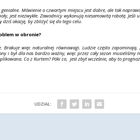
to genialne. Mówienie o czwartym miejscu jest dobre, ale tak napra
espoły, jest niezwykłe. Zawodnicy wykonują niesamowitą robotę. Jeśli
 dziś okazję, by zbliżyć się do tego celu.
roblem w obronie?
ie. Brakuje więc naturalnej równowagi. Ludzie często zapominają, 
y i był dla nas bardzo ważny, więc przez cały sezon musieliśmy n
plikowana. Co z Kurtem? Póki co, jest zbyt wcześnie, aby to progn
UDZIAŁ: