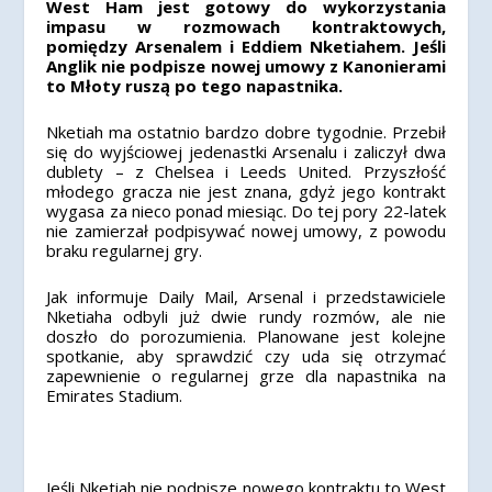
West Ham jest gotowy do wykorzystania
impasu w rozmowach kontraktowych,
pomiędzy Arsenalem i Eddiem Nketiahem. Jeśli
Anglik nie podpisze nowej umowy z Kanonierami
to Młoty ruszą po tego napastnika.
Nketiah ma ostatnio bardzo dobre tygodnie. Przebił
się do wyjściowej jedenastki Arsenalu i zaliczył dwa
dublety – z Chelsea i Leeds United. Przyszłość
młodego gracza nie jest znana, gdyż jego kontrakt
wygasa za nieco ponad miesiąc. Do tej pory 22-latek
nie zamierzał podpisywać nowej umowy, z powodu
braku regularnej gry.
Jak informuje Daily Mail, Arsenal i przedstawiciele
Nketiaha odbyli już dwie rundy rozmów, ale nie
doszło do porozumienia. Planowane jest kolejne
spotkanie, aby sprawdzić czy uda się otrzymać
zapewnienie o regularnej grze dla napastnika na
Emirates Stadium.
Jeśli Nketiah nie podpisze nowego kontraktu to West