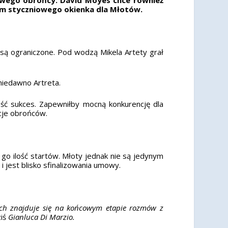
em styczniowego okienka dla Młotów.
są ograniczone. Pod wodzą Mikela Artety grał
niedawno Artreta.
eść sukces. Zapewniłby mocną konkurencję dla
cje obrońców.
 go ilość startów. Młoty jednak nie są jedynym
 jest blisko sfinalizowania umowy.
łoch znajduje się na końcowym etapie rozmów z
ziś
Gianluca Di Marzio.