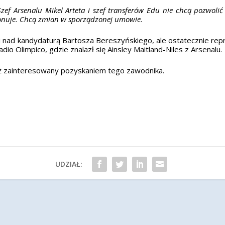
Szef Arsenalu Mikel Arteta i szef transferów Edu nie chcą pozwoli
ponuje. Chcą zmian w sporządzonej umowie.
nad kandydaturą Bartosza Bereszyńskiego, ale ostatecznie repre
adio Olimpico, gdzie znalazł się Ainsley Maitland-Niles z Arsenalu.
ż zainteresowany pozyskaniem tego zawodnika.
UDZIAŁ: