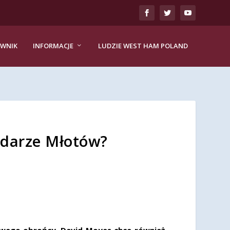
EWNIK
INFORMACJE
LUDZIE WEST HAM POLAND
radarze Młotów?
wego obrońcy. David Moyes chce również