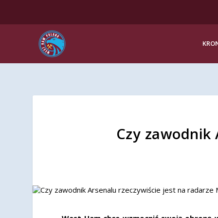
KRON
Czy zawodnik A
West Ham chce wzmocnić swoją obronę w