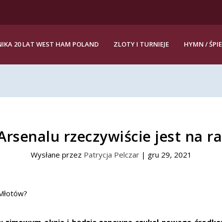
IKA 20 LAT WEST HAM POLAND
ZLOTY I TURNIEJE
HYMN / ŚPI
rsenalu rzeczywiście jest na 
Wysłane przez
Patrycja Pelczar
|
gru 29, 2021
 zimowym oknie i będzie zapewne szukał nowego środko