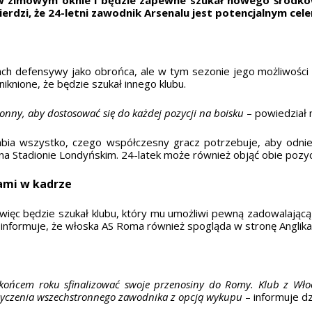
dzi, że 24-letni zawodnik Arsenalu jest potencjalnym cel
ch defensywy jako obrońca, ale w tym sezonie jego możliwości 
niknione, że będzie szukał innego klubu.
onny, aby dostosować się do każdej pozycji na boisku
– powiedział 
sabia wszystko, czego współczesny gracz potrzebuje, aby odni
 na Stadionie Londyńskim. 24-latek może również objąć obie pozy
ami w kadrze
a więc będzie szukał klubu, który mu umożliwi pewną zadowalającą
formuje, że włoska AS Roma również spogląda w stronę Anglika i
d końcem roku sfinalizować swoje przenosiny do Romy. Klub z W
yczenia wszechstronnego zawodnika z opcją wykupu
– informuje d