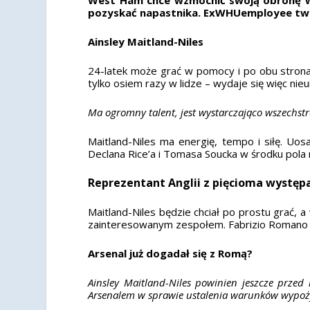
pozyskać napastnika. ExWHUemployee twier
Ainsley Maitland-Niles
24-latek może grać w pomocy i po obu strona
tylko osiem razy w lidze – wydaje się więc nieu
Ma ogromny talent, jest wystarczająco wszechstr
Maitland-Niles ma energię, tempo i siłę. Uo
Declana Rice’a i Tomasa Soucka w środku pola
Reprezentant Anglii z pięcioma występ
Maitland-Niles będzie chciał po prostu grać, 
zainteresowanym zespołem. Fabrizio Romano in
Arsenal już dogadał się z Romą?
Ainsley Maitland-Niles powinien jeszcze prze
Arsenalem w sprawie ustalenia warunków wypoż