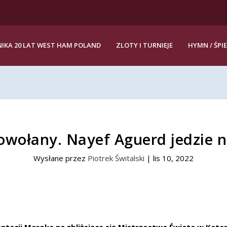
IKA 20 LAT WEST HAM POLAND
ZLOTY I TURNIEJE
HYMN / ŚPI
owołany. Nayef Aguerd jedzie n
Wysłane przez
Piotrek Świtalski
|
lis 10, 2022
tacji Maroka na zbliżające się Mistrzostwa Świata w Kata