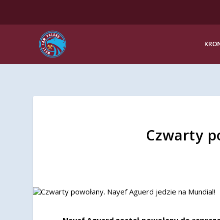
KRON
Czwarty p
Nayef Aguerd został powołany do reprezen