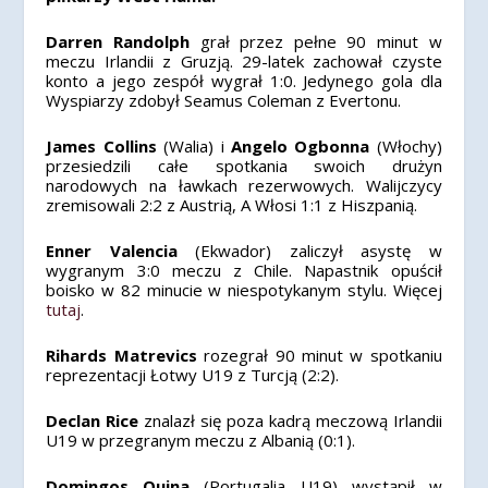
Darren Randolph
grał przez pełne 90 minut w
meczu Irlandii z Gruzją. 29-latek zachował czyste
konto a jego zespół wygrał 1:0. Jedynego gola dla
Wyspiarzy zdobył Seamus Coleman z Evertonu.
James Collins
(Walia) i
Angelo Ogbonna
(Włochy)
przesiedzili całe spotkania swoich drużyn
narodowych na ławkach rezerwowych. Walijczycy
zremisowali 2:2 z Austrią, A Włosi 1:1 z Hiszpanią.
Enner Valencia
(Ekwador) zaliczył asystę w
wygranym 3:0 meczu z Chile. Napastnik opuścił
boisko w 82 minucie w niespotykanym stylu. Więcej
tutaj
.
Rihards Matrevics
rozegrał 90 minut w spotkaniu
reprezentacji Łotwy U19 z Turcją (2:2).
Declan Rice
znalazł się poza kadrą meczową Irlandii
U19 w przegranym meczu z Albanią (0:1).
Domingos Quina
(Portugalia U19) wystąpił w