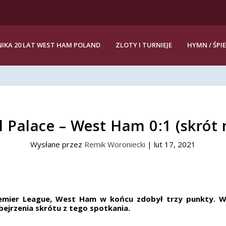
IKA 20 LAT WEST HAM POLAND
ZLOTY I TURNIEJE
HYMN / ŚPI
l Palace – West Ham 0:1 (skrót
Wysłane przez
Remik Woroniecki
|
lut 17, 2021
emier League, West Ham w końcu zdobył trzy punkty. W p
bejrzenia skrótu z tego spotkania.