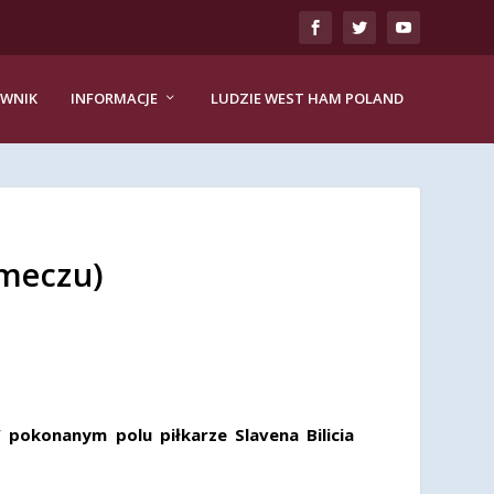
EWNIK
INFORMACJE
LUDZIE WEST HAM POLAND
 meczu)
okonanym polu piłkarze Slavena Bilicia