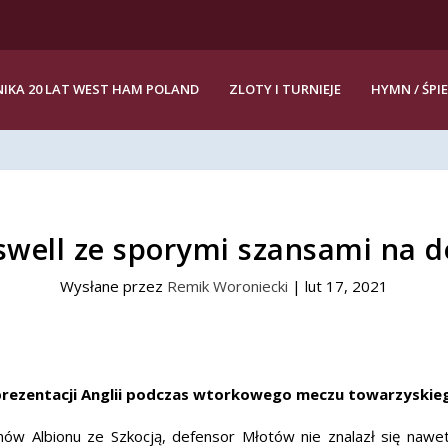
IKA 20 LAT WEST HAM POLAND
ZLOTY I TURNIEJE
HYMN / ŚPI
swell ze sporymi szansami na d
Wysłane przez
Remik Woroniecki
|
lut 17, 2021
rezentacji Anglii podczas wtorkowego meczu towarzyskieg
ów Albionu ze Szkocją, defensor Młotów nie znalazł się naw