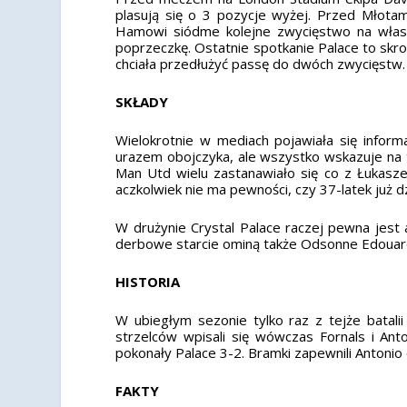
plasują się o 3 pozycje wyżej. Przed Młota
Hamowi siódme kolejne zwycięstwo na własny
poprzeczkę. Ostatnie spotkanie Palace to sk
chciała przedłużyć passę do dwóch zwycięstw.
SKŁADY
Wielokrotnie w mediach pojawiała się informa
urazem obojczyka, ale wszystko wskazuje na t
Man Utd wielu zastanawiało się co z Łukasze
aczkolwiek nie ma pewności, czy 37-latek już d
W drużynie Crystal Palace raczej pewna jest 
derbowe starcie ominą także Odsonne Edouard
HISTORIA
W ubiegłym sezonie tylko raz z tejże batali
strzelców wpisali się wówczas Fornals i An
pokonały Palace 3-2. Bramki zapewnili Antonio 
FAKTY