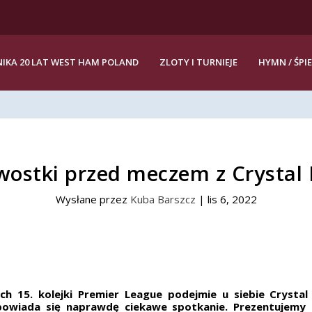
IKA 20 LAT WEST HAM POLAND
ZLOTY I TURNIEJE
HYMN / ŚPI
wostki przed meczem z Crystal 
Wysłane przez
Kuba Barszcz
|
lis 6, 2022
ch 15. kolejki Premier League podejmie u siebie Crysta
powiada się naprawdę ciekawe spotkanie. Prezentujemy