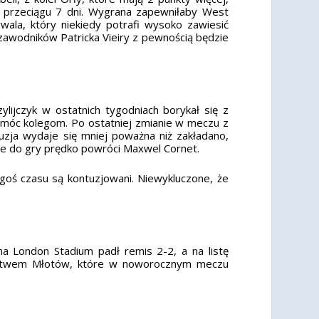
w przeciągu 7 dni. Wygrana zapewniłaby West
ala, który niekiedy potrafi wysoko zawiesić
awodników Patricka Vieiry z pewnością będzie
ylijczyk w ostatnich tygodniach borykał się z
pomóc kolegom. Po ostatniej zmianie w meczu z
uzja wydaje się mniej poważna niż zakładano,
, że do gry prędko powróci Maxwel Cornet.
egoś czasu są kontuzjowani. Niewykluczone, że
na London Stadium padł remis 2-2, a na listę
ycięstwem Młotów, które w noworocznym meczu