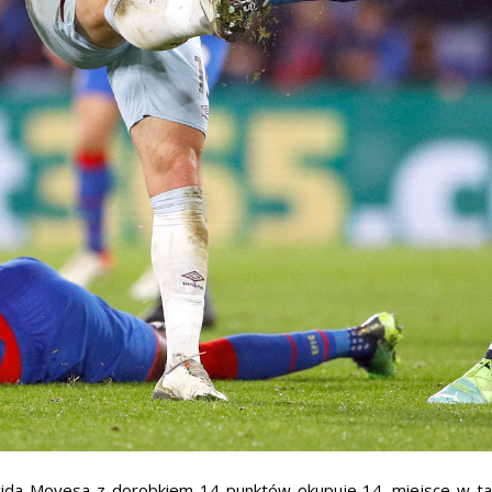
a Moyesa z dorobkiem 14 punktów okupuje 14. miejsce w tabeli