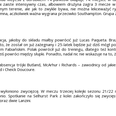
mi zaiste intensywny czas, albowiem drużyna zagra 3 mecze 
m terenie, ale jak to zwykle bywa, nie można lekceważyć ryw
romna, aczkolwiek ważna wygrana przeciwko Southampton. Grupa z
cja, jakoby do składu miałby powrócić już Lucas Paqueta. Braz
o, że został on już zażegnany i 25-latek będzie już dziś mógł 
m Fabiańskim. Polak powrócił już do treningu, dlatego też kont
ziś powróci między słupki. Ponadto, nadal nic nie wskazuje na to
absencja trójki Butland, McArhur i Richards – zawodnicy od jaki
 i Cheick Doucoure.
i wyłoniono zwycięzcę. W meczu trzeciej kolejki sezonu 21/22 
tonio. Spotkanie na Selhurst Park z kolei zakończyło się zw
oraz dwie Lanzini.