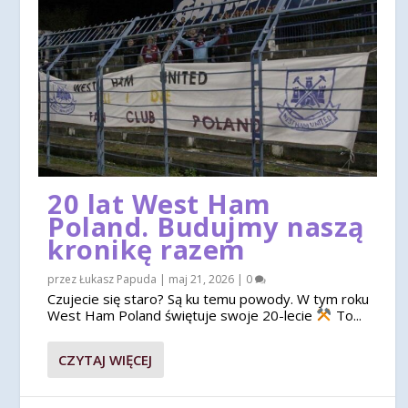
20 lat West Ham
Poland. Budujmy naszą
kronikę razem
przez
Łukasz Papuda
|
maj 21, 2026
|
0
Czujecie się staro? Są ku temu powody. W tym roku
West Ham Poland świętuje swoje 20-lecie
To...
CZYTAJ WIĘCEJ