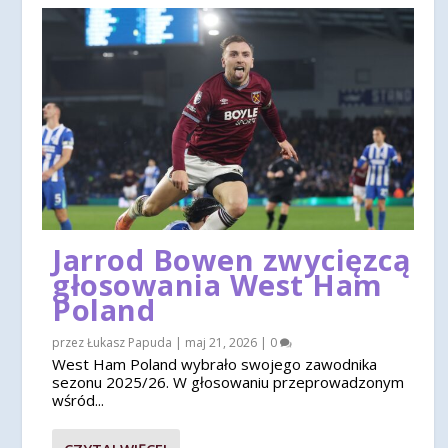
Jarrod Bowen zwycięzcą
głosowania West Ham
Poland
przez
Łukasz Papuda
|
maj 21, 2026
|
0
West Ham Poland wybrało swojego zawodnika
sezonu 2025/26. W głosowaniu przeprowadzonym
wśród...