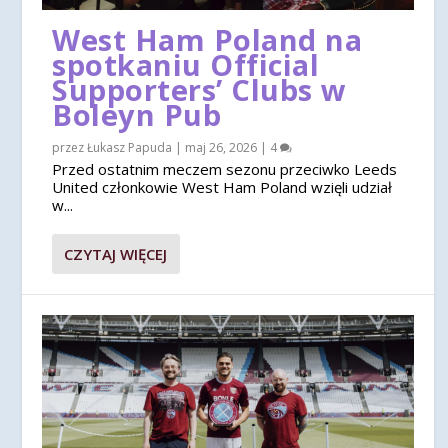
West Ham Poland na
spotkaniu Official
Supporters’ Clubs w
Boleyn Pub
przez
Łukasz Papuda
|
maj 26, 2026
|
4
Przed ostatnim meczem sezonu przeciwko Leeds
United członkowie West Ham Poland wzięli udział
w...
CZYTAJ WIĘCEJ