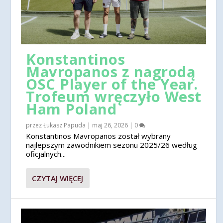
Konstantinos
Mavropanos z nagrodą
OSC Player of the Year.
Trofeum wręczyło West
Ham Poland
przez
Łukasz Papuda
|
maj 26, 2026
|
0
Konstantinos Mavropanos został wybrany
najlepszym zawodnikiem sezonu 2025/26 według
oficjalnych...
CZYTAJ WIĘCEJ