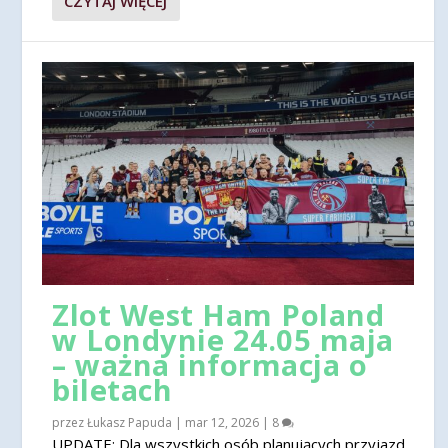
CZYTAJ WIĘCEJ
Zlot West Ham Poland
w Londynie 24.05 maja
– ważna informacja o
biletach
przez
Łukasz Papuda
|
mar 12, 2026
|
8
UPDATE: Dla wszystkich osób planujących przyjazd