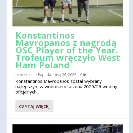
Konstantinos
Mavropanos z nagrodą
OSC Player of the Year.
Trofeum wręczyło West
Ham Poland
przez
Łukasz Papuda
|
maj 26, 2026
|
0
Konstantinos Mavropanos został wybrany
najlepszym zawodnikiem sezonu 2025/26 według
oficjalnych...
CZYTAJ WIĘCEJ