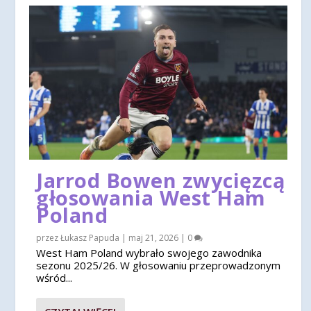
Jarrod Bowen zwycięzcą
głosowania West Ham
Poland
przez
Łukasz Papuda
|
maj 21, 2026
|
0
West Ham Poland wybrało swojego zawodnika
sezonu 2025/26. W głosowaniu przeprowadzonym
wśród...