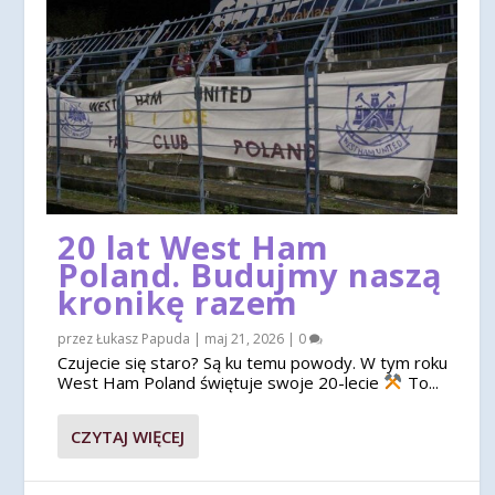
20 lat West Ham
Poland. Budujmy naszą
kronikę razem
przez
Łukasz Papuda
|
maj 21, 2026
|
0
Czujecie się staro? Są ku temu powody. W tym roku
West Ham Poland świętuje swoje 20-lecie
To...
CZYTAJ WIĘCEJ