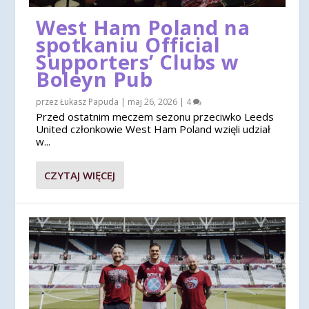
West Ham Poland na
spotkaniu Official
Supporters’ Clubs w
Boleyn Pub
przez
Łukasz Papuda
|
maj 26, 2026
|
4
Przed ostatnim meczem sezonu przeciwko Leeds
United członkowie West Ham Poland wzięli udział
w...
CZYTAJ WIĘCEJ