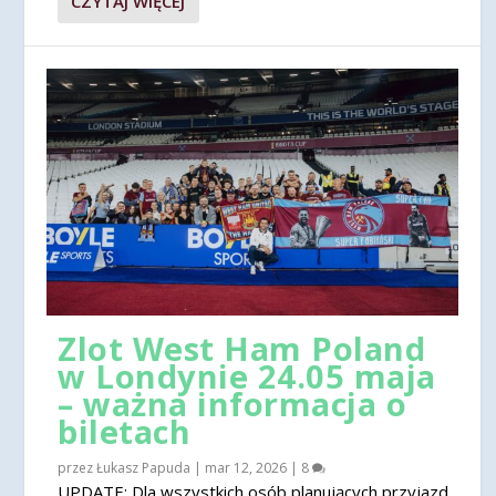
CZYTAJ WIĘCEJ
Zlot West Ham Poland
w Londynie 24.05 maja
– ważna informacja o
biletach
przez
Łukasz Papuda
|
mar 12, 2026
|
8
UPDATE: Dla wszystkich osób planujących przyjazd