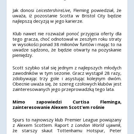
Jak donosi
LeicestershireLive
, Fleming powiedział, że
uważa, iż pozostanie Scotta w Bristol City będzie
najlepszą decyzją w jego karierze.
Klub nawet nie rozważał ponoć przyjęcia oferty dla
tego gracza, choć odnotował w zeszłym roku straty
w wysokości ponad 38 milionów funtów i mając to na
uwadze sądzono, że będzie otwarty na pozyskanie
pieniędzy.
Scott szybko stał się jednym z najlepszych młodych
zawodników w tym sezonie. Gracz wystąpił 28 razy,
zdobywając trzy gole i asystując kolejnym dwóm.
Obecnie uważa się, że szereg czołowych klubów jest
zainteresowanych jego przeprowadzką tego lata.
Mimo zapowiedzi Curtisa Fleminga,
zainteresowanie Alexem Scott’em rośnie
Spurs to najnowszy klub Premier League powiązany
z Alexem Scottem. Raport z
London World
ujawnił,
że starszy skaut Tottenhamu Hotspur, Peter