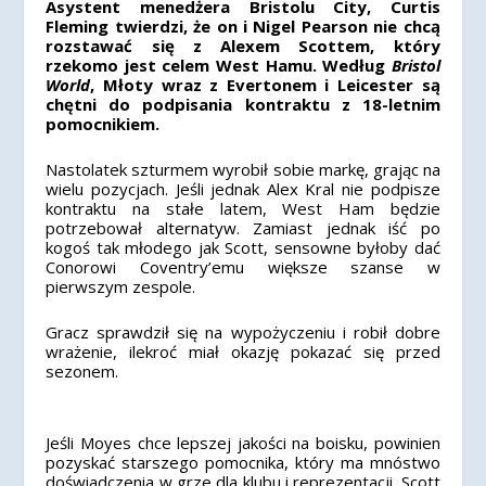
Asystent menedżera Bristolu City, Curtis
Fleming twierdzi, że on i Nigel Pearson nie chcą
rozstawać się z Alexem Scottem, który
rzekomo jest celem West Hamu. Według
Bristol
World
, Młoty wraz z Evertonem i Leicester są
chętni do podpisania kontraktu z 18-letnim
pomocnikiem.
Nastolatek szturmem wyrobił sobie markę, grając na
wielu pozycjach. Jeśli jednak Alex Kral nie podpisze
kontraktu na stałe latem, West Ham będzie
potrzebował alternatyw. Zamiast jednak iść po
kogoś tak młodego jak Scott, sensowne byłoby dać
Conorowi Coventry’emu większe szanse w
pierwszym zespole.
Gracz sprawdził się na wypożyczeniu i robił dobre
wrażenie, ilekroć miał okazję pokazać się przed
sezonem.
Jeśli Moyes chce lepszej jakości na boisku, powinien
pozyskać starszego pomocnika, który ma mnóstwo
doświadczenia w grze dla klubu i reprezentacji. Scott