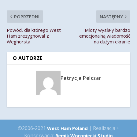
POPRZEDNI
NASTĘPNY
Powód, dla którego West
Młoty wysłały bardzo
Ham zrezygnował z
emocjonalną wiadomość
Weghorsta
na dużym ekranie
O AUTORZE
Patrycja Pelczar
©2006-2021
| Realizacja +
West Ham Poland
Konserwacja:
Remik Woroniecki Studio