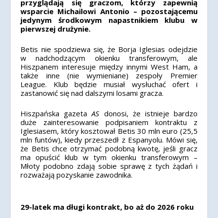
przyglądają się graczom, którzy zapewnią
wsparcie Michailowi Antonio – pozostającemu
jedynym środkowym napastnikiem klubu w
pierwszej drużynie.
Betis nie spodziewa się, że Borja Iglesias odejdzie
w nadchodzącym okienku transferowym, ale
Hiszpanem interesuje między innymi West Ham, a
także inne (nie wymieniane) zespoły Premier
League. Klub będzie musiał wysłuchać ofert i
zastanowić się nad dalszymi losami gracza.
Hiszpańska gazeta
AS
donosi, że istnieje bardzo
duże zainteresowanie podpisaniem kontraktu z
Iglesiasem, który kosztował Betis 30 mln euro (25,5
mln funtów), kiedy przeszedł z Espanyolu. Mówi się,
że Betis chce otrzymać podobną kwotę, jeśli gracz
ma opuścić klub w tym okienku transferowym –
Młoty podobno zdają sobie sprawę z tych żądań i
rozważają pozyskanie zawodnika.
29-latek ma długi kontrakt, bo aż do 2026 roku