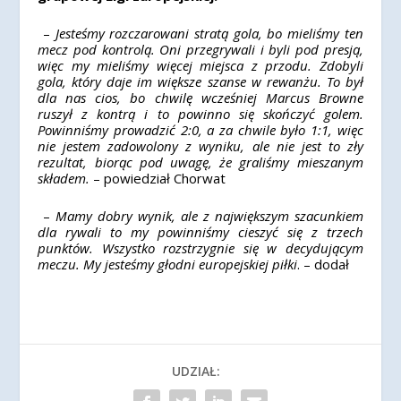
–
Jesteśmy rozczarowani stratą gola, bo mieliśmy ten
mecz pod kontrolą. Oni przegrywali i byli pod presją,
więc my mieliśmy więcej miejsca z przodu. Zdobyli
gola, który daje im większe szanse w rewanżu. To był
dla nas cios, bo chwilę wcześniej Marcus Browne
ruszył z kontrą i to powinno się skończyć golem.
Powinniśmy prowadzić 2:0, a za chwile było 1:1, więc
nie jestem zadowolony z wyniku, ale nie jest to zły
rezultat, biorąc pod uwagę, że graliśmy mieszanym
składem.
– powiedział Chorwat
–
Mamy dobry wynik, ale z największym szacunkiem
dla rywali to my powinniśmy cieszyć się z trzech
punktów. Wszystko rozstrzygnie się w decydującym
meczu. My jesteśmy głodni europejskiej piłki
. – dodał
UDZIAŁ: