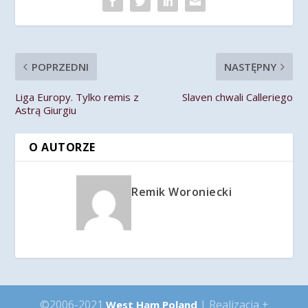
POPRZEDNI
NASTĘPNY
Liga Europy. Tylko remis z
Slaven chwali Calleriego
Astrą Giurgiu
O AUTORZE
Remik Woroniecki
©2006-2021
| Realizacja +
West Ham Poland