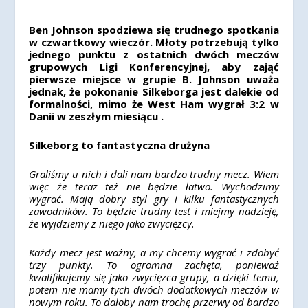
Ben Johnson spodziewa się trudnego spotkania
w czwartkowy wieczór. Młoty potrzebują tylko
jednego punktu z ostatnich dwóch meczów
grupowych Ligi Konferencyjnej, aby zająć
pierwsze miejsce w grupie B. Johnson uważa
jednak, że pokonanie Silkeborga jest dalekie od
formalności, mimo że West Ham wygrał 3:2 w
Danii w zeszłym miesiącu .
Silkeborg to fantastyczna drużyna
Graliśmy u nich i dali nam bardzo trudny mecz. Wiem
więc że teraz też nie będzie łatwo. Wychodzimy
wygrać. Mają dobry styl gry i kilku fantastycznych
zawodników. To będzie trudny test i miejmy nadzieję,
że wyjdziemy z niego jako zwycięzcy.
Każdy mecz jest ważny, a my chcemy wygrać i zdobyć
trzy punkty. To ogromna zachęta, ponieważ
kwalifikujemy się jako zwycięzca grupy, a dzięki temu,
potem nie mamy tych dwóch dodatkowych meczów w
nowym roku. To dałoby nam trochę przerwy od bardzo