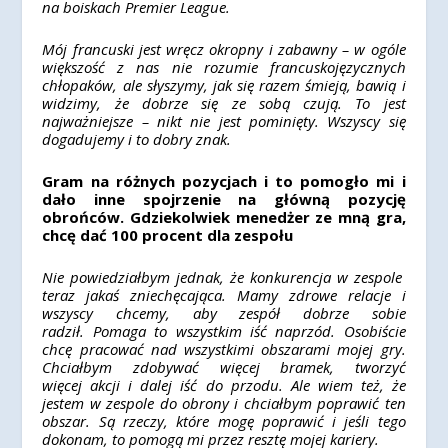
na boiskach Premier League.
Mój francuski jest wręcz okropny i zabawny – w ogóle
większość z nas nie rozumie francuskojęzycznych
chłopaków, ale słyszymy, jak się razem śmieją, bawią i
widzimy, że dobrze się ze sobą czują. To jest
najważniejsze – nikt nie jest pominięty. Wszyscy się
dogadujemy i to dobry znak.
Gram na różnych pozycjach i to pomogło mi i
dało inne spojrzenie na główną pozycję
obrońców. Gdziekolwiek menedżer ze mną gra,
chcę dać 100 procent dla zespołu
Nie powiedziałbym jednak, że konkurencja w zespole
teraz jakaś zniechęcająca. Mamy zdrowe relacje i
wszyscy chcemy, aby zespół dobrze sobie
radził. Pomaga to wszystkim iść naprzód. Osobiście
chcę pracować nad wszystkimi obszarami mojej gry.
Chciałbym zdobywać więcej bramek, tworzyć
więcej akcji i dalej iść do przodu. Ale wiem też, że
jestem w zespole do obrony i chciałbym poprawić ten
obszar. Są rzeczy, które mogę poprawić i jeśli tego
dokonam, to pomogą mi przez resztę mojej kariery.