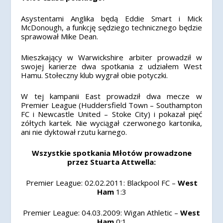
Asystentami Anglika będą Eddie Smart i Mick
McDonough, a funkcję sędziego technicznego będzie
sprawował Mike Dean.
Mieszkający w Warwickshire arbiter prowadził w
swojej karierze dwa spotkania z udziałem West
Hamu. Stołeczny klub wygrał obie potyczki.
W tej kampanii East prowadził dwa mecze w
Premier League (Huddersfield Town – Southampton
FC i Newcastle United – Stoke City) i pokazał pięć
zółtych kartek. Nie wyciągał czerwonego kartonika,
ani nie dyktował rzutu karnego.
Wszystkie spotkania Młotów prowadzone
przez Stuarta Attwella:
Premier League: 02.02.2011: Blackpool FC –
West
Ham
1:3
Premier League: 04.03.2009: Wigan Athletic –
West
Ham
0:1