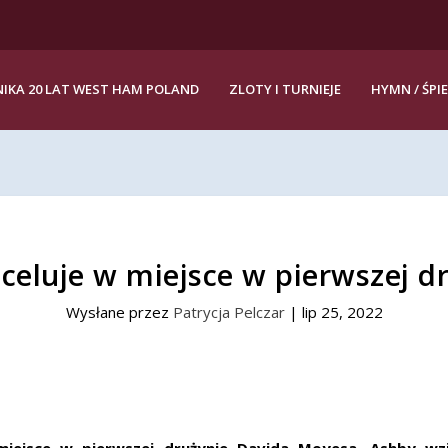
IKA 20 LAT WEST HAM POLAND
ZLOTY I TURNIEJE
HYMN / ŚPI
celuje w miejsce w pierwszej d
Wysłane przez
Patrycja Pelczar
|
lip 25, 2022
 miejsce w pierwszej drużynie Davida Moyesa. Ashby 