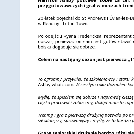
przygotowawczych i grał w meczach tren
20-latek pojechał do St Andrews i Évian-les-
w Reading i Luton Town.
Po odejściu Ryana Fredericksa, reprezentant 
obszar, ponieważ on sam jest gotów stawić c
boisku dogaduje się dobrze.
Celem na następny sezon jest pierwsza „11
To ogromny przywilej, że szkoleniowcy i starsi 
Ashby whufc.com.
W zeszłym roku doznałem kont
Myślę, że spisałem się dobrze i naprawdę ciesz
ciężko pracował i zobaczmy, dokąd mnie to zap
Trening i gra z pierwszą drużyną pozwala po pro
się silniejszy, sprawniejszy i myślę, że to bardzo
Gra w seniorskiej drużynie bardzo różni się