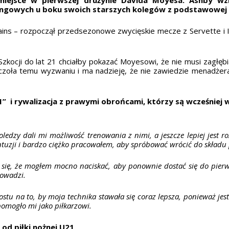
ingowych u boku swoich starszych kolegów z podstawowej
Bains – rozpoczął przedsezonowe zwycięskie mecze z Servette i
Szkocji do lat 21 chciałby pokazać Moyesowi, że nie musi zagłęb
zoła temu wyzwaniu i ma nadzieję, że nie zawiedzie menadżera
” i rywalizacja z prawymi obrońcami, którzy są wcześniej w
koledzy dali mi możliwość trenowania z nimi, a jeszcze lepiej jest 
uzji i bardzo ciężko pracowałem, aby spróbować wrócić do składu 
ę się, że mogłem mocno naciskać, aby ponownie dostać się do pierws
rowadzi.
stu na to, by moja technika stawała się coraz lepsza, ponieważ jest
 pomogło mi jako piłkarzowi.
 od piłki nożnej U21