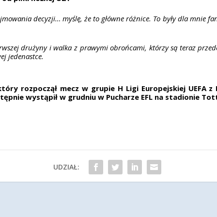
jmowania decyzji… myślę, że to główne różnice. To były dla mnie fant
rwszej drużyny i walka z prawymi obrońcami, którzy są teraz przed
ej jedenastce.
który rozpoczął mecz w grupie H Ligi Europejskiej UEFA 
stępnie wystąpił w grudniu w Pucharze EFL na stadionie T
UDZIAŁ: