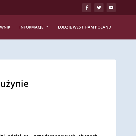
EWNIK
INFORMACJE
LUDZIE WEST HAM POLAND
rużynie
wziął udział w przedsezonowych obozach