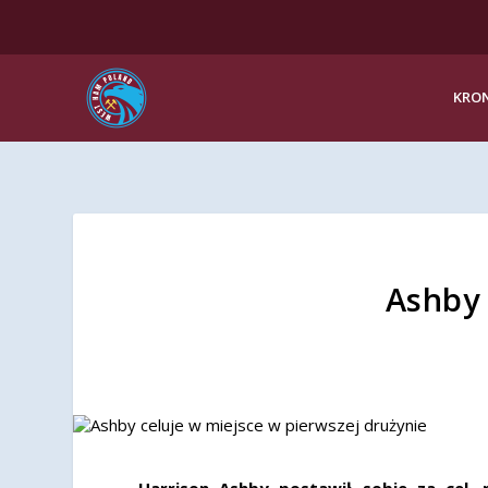
KRON
Ashby 
Harrison Ashby postawił sobie za cel,