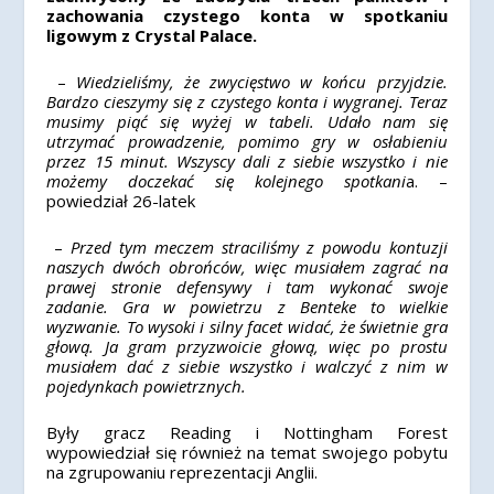
zachowania czystego konta w spotkaniu
ligowym z Crystal Palace.
–
Wiedzieliśmy, że zwycięstwo w końcu przyjdzie.
Bardzo cieszymy się z czystego konta i wygranej. Teraz
musimy piąć się wyżej w tabeli. Udało nam się
utrzymać prowadzenie, pomimo gry w osłabieniu
przez 15 minut. Wszyscy dali z siebie wszystko i nie
możemy doczekać się kolejnego spotkani
a. –
powiedział 26-latek
–
Przed tym meczem straciliśmy z powodu kontuzji
naszych dwóch obrońców, więc musiałem zagrać na
prawej stronie defensywy i tam wykonać swoje
zadanie. Gra w powietrzu z Benteke to wielkie
wyzwanie. To wysoki i silny facet widać, że świetnie gra
głową. Ja gram przyzwoicie głową, więc po prostu
musiałem dać z siebie wszystko i walczyć z nim w
pojedynkach powietrznych.
Były gracz Reading i Nottingham Forest
wypowiedział się również na temat swojego pobytu
na zgrupowaniu reprezentacji Anglii.