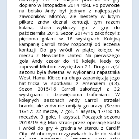
dopiero w listopadzie 2014 roku. Po powrocie
na boisko Andy był jednym z najlepszych
zawodników Młotów, ale niestety w lutym
piłkarz znów doznał kontuzji, tym razem
kolana, która wykluczy go z gry do
października 2015. Sezon 2014/15 zakończył z
pięcioma golami w 16 występach. Kolejną
kampanię Carroll znów rozpoczął od leczenia
kontuzji. Do gry wrócił w piątej kolejce w
meczu z Newcastle United. Na pierwszego
gola Andy czekał do 10 kolejki, kiedy to
zapewnił Młotom zwycięstwo 2:1. Druga część
sezonu była świetna w wykonaniu napastnika
West Hamu. Kibice na długo zapamiętają jego
hat-tricka w spotkaniu z Arsenalem (3:3).
Sezon 2015/16 Carroll zakończył z 32
występami i dziewięcioma trafieniami. W
kolejnych sezonach Andy Carroll strzelał
bramki, ale znów nie omijały go urazy. (Sezon
16/17: 22 mecze, 7 goli, 1 asysta, 17/18: 18
meczów, 3 gole, 1 asysta). Początek sezonu
2018/19 Big Man stracił przez operację kostki
i wrócił do gry 4 grudnia w starciu z Cardiff
City. W obecnym rozgrywkach trafił do siatki