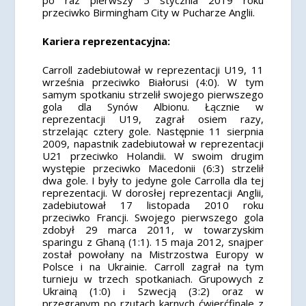
po raz pierwszy 5 stycznia 2019 roku
przeciwko Birmingham City w Pucharze Anglii.
Kariera reprezentacyjna:
Carroll zadebiutował w reprezentacji U19, 11
września przeciwko Białorusi (4:0). W tym
samym spotkaniu strzelił swojego pierwszego
gola dla Synów Albionu. Łącznie w
reprezentacji U19, zagrał osiem razy,
strzelając cztery gole. Następnie 11 sierpnia
2009, napastnik zadebiutował w reprezentacji
U21 przeciwko Holandii. W swoim drugim
występie przeciwko Macedonii (6:3) strzelił
dwa gole. I były to jedyne gole Carrolla dla tej
reprezentacji. W dorosłej reprezentacji Anglii,
zadebiutował 17 listopada 2010 roku
przeciwko Francji. Swojego pierwszego gola
zdobył 29 marca 2011, w towarzyskim
sparingu z Ghaną (1:1). 15 maja 2012, snajper
został powołany na Mistrzostwa Europy w
Polsce i na Ukrainie. Carroll zagrał na tym
turnieju w trzech spotkaniach. Grupowych z
Ukrainą (1:0) i Szwecją (3:2) oraz w
przegranym po rzutach karnych ćwierćfinale z