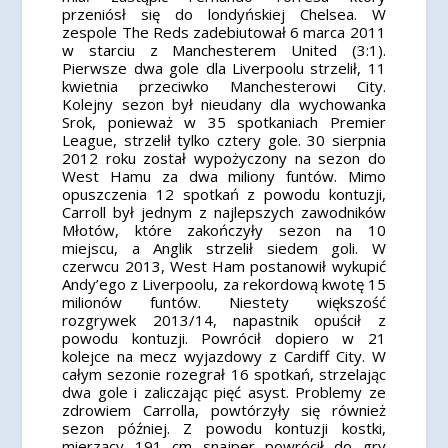
przeniósł się do londyńskiej Chelsea. W
zespole The Reds zadebiutował 6 marca 2011
w starciu z Manchesterem United (3:1).
Pierwsze dwa gole dla Liverpoolu strzelił, 11
kwietnia przeciwko Manchesterowi City.
Kolejny sezon był nieudany dla wychowanka
Srok, ponieważ w 35 spotkaniach Premier
League, strzelił tylko cztery gole. 30 sierpnia
2012 roku został wypożyczony na sezon do
West Hamu za dwa miliony funtów. Mimo
opuszczenia 12 spotkań z powodu kontuzji,
Carroll był jednym z najlepszych zawodników
Młotów, które zakończyły sezon na 10
miejscu, a Anglik strzelił siedem goli. W
czerwcu 2013, West Ham postanowił wykupić
Andy’ego z Liverpoolu, za rekordową kwotę 15
milionów funtów. Niestety większość
rozgrywek 2013/14, napastnik opuścił z
powodu kontuzji. Powrócił dopiero w 21
kolejce na mecz wyjazdowy z Cardiff City. W
całym sezonie rozegrał 16 spotkań, strzelając
dwa gole i zaliczając pięć asyst. Problemy ze
zdrowiem Carrolla, powtórzyły się również
sezon później. Z powodu kontuzji kostki,
mierzący 191 cm snajper powrócił do gry