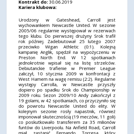
Kontrakt do:
30.06.2019
Kariera klubowa:
Urodzony w Gateshead, Carroll jest
wychowankiem Newcastle United. W sezonie
2005/06 regularnie występował w rezerwach
tego klubu. Do pierwszej drużyny Srok trafił
rok później. Zadebiutował 25 lutego 2007
przeciwko Wigan Athletic (0:1). Kolejną
kampanię Anglik, spędził na wypożyczeniu w
Preston North End. W 12 spotkaniach
jednokrotnie wpisał się na listę strzelców.
Debiutanckie trafienie w Premier League
zaliczył, 10 stycznia 2009 w konfrontacji z
West Hamem na wagę remisu (2:2). Regularne
występy Carrolla, w Newcastle przyszły
dopiero po spadku Srok do Championship w
2009 roku. Sezon 2009/10 Andy zakończył z
19 golami, w 42 spotkaniach, co przyczyniło się
do powrotu Newcastle United do elity. W
kolejnym sezonie rosły napastnik, również
imponował skutecznością (19 meczów, 11 goli)
co poskutkowało transferem za 35 milionów
funtów do Liverpoolu. Na Anfield Road, Carroll
miał zastąpić Fernando Torresa który