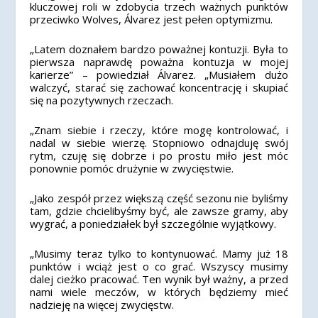
kluczowej roli w zdobycia trzech ważnych punktów
przeciwko Wolves, Álvarez jest pełen optymizmu.
„Latem doznałem bardzo poważnej kontuzji. ​​Była to
pierwsza naprawdę poważna kontuzja w mojej
karierze” – powiedział Álvarez. „Musiałem dużo
walczyć, starać się zachować koncentrację i skupiać
się na pozytywnych rzeczach.
„Znam siebie i rzeczy, które mogę kontrolować, i
nadal w siebie wierzę. Stopniowo odnajduję swój
rytm, czuję się dobrze i po prostu miło jest móc
ponownie pomóc drużynie w zwycięstwie.
„Jako zespół przez większą część sezonu nie byliśmy
tam, gdzie chcielibyśmy być, ale zawsze gramy, aby
wygrać, a poniedziałek był szczególnie wyjątkowy.
„Musimy teraz tylko to kontynuować. Mamy już 18
punktów i wciąż jest o co grać. Wszyscy musimy
dalej cieżko pracować. Ten wynik był ważny, a przed
nami wiele meczów, w których będziemy mieć
nadzieję na więcej zwycięstw.