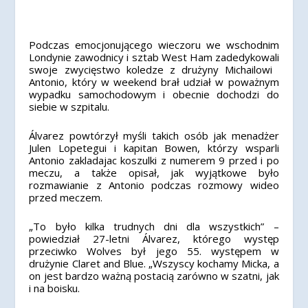
Podczas emocjonującego wieczoru we wschodnim
Londynie zawodnicy i sztab West Ham zadedykowali
swoje zwycięstwo koledze z drużyny Michailowi ​​
Antonio, który w weekend brał udział w poważnym
wypadku samochodowym i obecnie dochodzi do
siebie w szpitalu.
Álvarez powtórzył myśli takich osób jak menadżer
Julen Lopetegui i kapitan Bowen, którzy wsparli
Antonio zakladajac koszulki z numerem 9 przed i po
meczu, a także opisał, jak wyjątkowe było
rozmawianie z Antonio podczas rozmowy wideo
przed meczem.
„To było kilka trudnych dni dla wszystkich” –
powiedział 27-letni Álvarez, którego występ
przeciwko Wolves był jego 55. występem w
drużynie Claret and Blue. „Wszyscy kochamy Micka, a
on jest bardzo ważną postacią zarówno w szatni, jak
i na boisku.