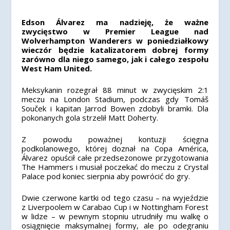
Edson Álvarez ma nadzieję, że ważne
zwycięstwo w Premier League nad
Wolverhampton Wanderers w poniedziałkowy
wieczór będzie katalizatorem dobrej formy
zarówno dla niego samego, jak i całego zespołu
West Ham United.
Meksykanin rozegrał 88 minut w zwycięskim 2:1
meczu na London Stadium, podczas gdy Tomáš
Souček i kapitan Jarrod Bowen zdobyli bramki. Dla
pokonanych gola strzelił Matt Doherty.
Z powodu poważnej kontuzji ścięgna
podkolanowego, której doznał na Copa América,
Álvarez opuścił całe przedsezonowe przygotowania
The Hammers i musiał poczekać do meczu z Crystal
Palace pod koniec sierpnia aby powrócić do gry.
Dwie czerwone kartki od tego czasu – na wyjeździe
z Liverpoolem w Carabao Cup i w Nottingham Forest
w lidze – w pewnym stopniu utrudniły mu walkę o
osiągnięcie maksymalnej formy, ale po odegraniu