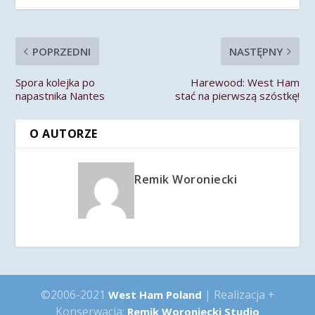
POPRZEDNI
NASTĘPNY
Spora kolejka po
Harewood: West Ham
napastnika Nantes
stać na pierwszą szóstkę!
O AUTORZE
Remik Woroniecki
©2006-2021
| Realizacja +
West Ham Poland
Konserwacja:
Remik Woroniecki Studio