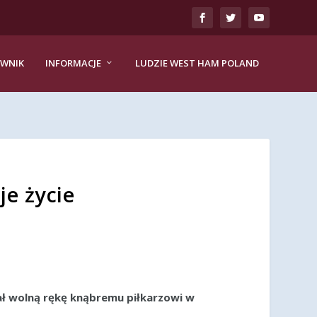
EWNIK
INFORMACJE
LUDZIE WEST HAM POLAND
je życie
ał wolną rękę knąbremu piłkarzowi w