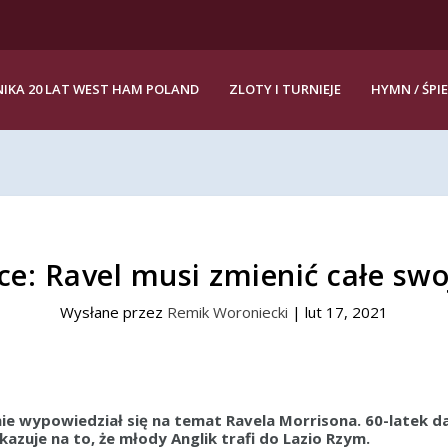
IKA 20 LAT WEST HAM POLAND
ZLOTY I TURNIEJE
HYMN / ŚPI
ce: Ravel musi zmienić całe swo
Wysłane przez
Remik Woroniecki
|
lut 17, 2021
e wypowiedział się na temat Ravela Morrisona. 60-latek d
zuje na to, że młody Anglik trafi do Lazio Rzym.