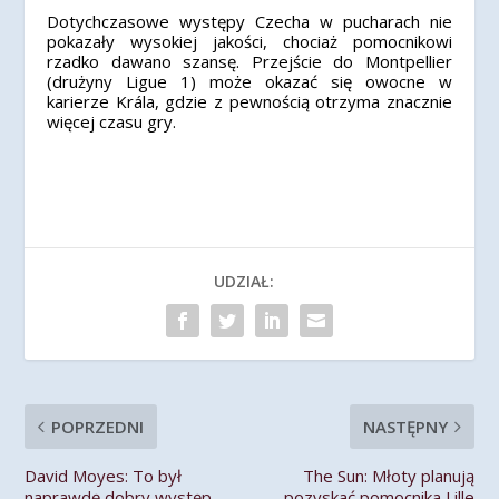
Dotychczasowe występy Czecha w pucharach nie
pokazały wysokiej jakości, chociaż pomocnikowi
rzadko dawano szansę. Przejście do Montpellier
(drużyny Ligue 1) może okazać się owocne w
karierze Krála, gdzie z pewnością otrzyma znacznie
więcej czasu gry.
UDZIAŁ:
POPRZEDNI
NASTĘPNY
David Moyes: To był
The Sun: Młoty planują
naprawdę dobry występ
pozyskać pomocnika Lille