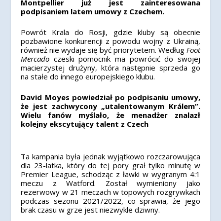
Montpellier już jest zainteresowana
podpisaniem latem umowy z Czechem.
Powrót Krala do Rosji, gdzie kluby są obecnie
pozbawione konkurencji z powodu wojny z Ukrainą,
również nie wydaje się być priorytetem. Według
Foot
Mercado
czeski pomocnik ma powrócić do swojej
macierzystej drużyny, która następnie sprzeda go
na stałe do innego europejskiego klubu.
David Moyes powiedział po podpisaniu umowy,
że jest zachwycony „utalentowanym Králem”.
Wielu fanów myślało, że menadżer znalazł
kolejny ekscytujący talent z Czech
Ta kampania była jednak wyjątkowo rozczarowująca
dla 23-latka, który do tej pory grał tylko minutę w
Premier League, schodząc z ławki w wygranym 4:1
meczu z Watford. Został wymieniony jako
rezerwowy w 21 meczach w topowych rozgrywkach
podczas sezonu 2021/2022, co sprawia, że jego
brak czasu w grze jest niezwykle dziwny.