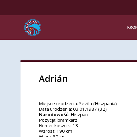
KRON
Adrián
Miejsce urodzenia:
Sevilla (Hiszpania)
Data urodzenia:
03.01.1987 (32)
Narodowość:
Hiszpan
Pozycja:
bramkarz
Numer koszulki:
13
Wzrost:
190 cm
Waga:
80 kg