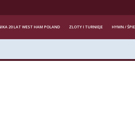
IKA 20 LAT WEST HAM POLAND
ZLOTY I TURNIEJE
HYMN / ŚPI