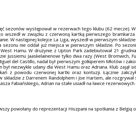
pięć sezonów występował w rezerwach tego klubu (62 mecze). W 
y to wszedł w związku z czerwoną kartką pierwszego bramkarz
nie. W następnej kolejce La Liga, wyszedł w pierwszym składzie
ca sezonu nie oddał już miejsca w pierwszym składzie. Po sezon
 do West Hamu. W drużynie z Upton Park zadebiutował 21 grudn
adzie Jussiemu Jaaskelainenowi tylko dwa razy (West Bromwich,
guel del Castillo, nadal był pierwszym golkiperem Młotów i zak
on był niezwykle udany dla West Hamu oraz Adriana. Klub zajął sió
kań z powodu czerwonej kartki oraz kontuzji. Łącznie zalic
 w składzie z Darrenem Randolphem i Joe Hartem, ale rozgrywał 
asza Fabiańskiego, Adrian na stałe usiadł na ławce rezerwowyc
rwszy powołany do reprezentacji Hiszpanii na spotkania z Belgią 