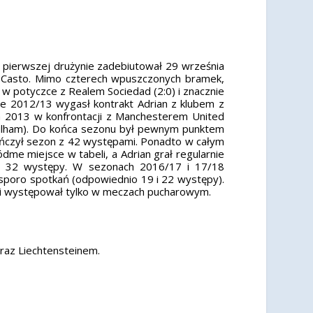
pierwszej drużynie zadebiutował 29 września
a Casto. Mimo czterech wpuszczonych bramek,
 w potyczce z Realem Sociedad (2:0) i znacznie
ie 2012/13 wygasł kontrakt Adrian z klubem z
ia 2013 w konfrontacji z Manchesterem United
 Fulham). Do końca sezonu był pewnym punktem
ończył sezon z 42 występami. Ponadto w całym
dme miejsce w tabeli, a Adrian grał regularnie
zył 32 występy. W sezonach 2016/17 i 17/18
sporo spotkań (odpowiednio 19 i 22 występy).
h i występował tylko w meczach pucharowym.
oraz Liechtensteinem.