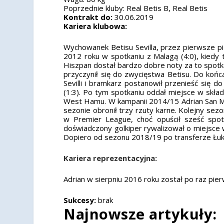
Poprzednie kluby:
Real Betis B, Real Betis
Kontrakt do:
30.06.2019
Kariera klubowa:
Wychowanek Betisu Sevilla, przez pierwsze 
2012 roku w spotkaniu z Malagą (4:0), kied
Hiszpan dostał bardzo dobre noty za to spotka
przyczynił się do zwycięstwa Betisu. Do koń
Sevilli i bramkarz postanowił przenieść się
(1:3). Po tym spotkaniu oddał miejsce w skł
West Hamu. W kampanii 2014/15 Adrian San Mi
sezonie obronił trzy rzuty karne. Kolejny sez
w Premier League, choć opuścił sześć spot
doświadczony golkiper rywalizował o miejsce
Dopiero od sezonu 2018/19 po transferze Łuk
Kariera reprezentacyjna:
Adrian w sierpniu 2016 roku został po raz pie
Sukcesy:
brak
Najnowsze artykuły: