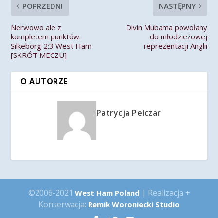
POPRZEDNI
NASTĘPNY
Nerwowo ale z
Divin Mubama powołany
kompletem punktów.
do młodzieżowej
Silkeborg 2:3 West Ham
reprezentacji Anglii
[SKRÓT MECZU]
O AUTORZE
Patrycja Pelczar
©2006-2021
| Realizacja +
West Ham Poland
Konserwacja:
Remik Woroniecki Studio