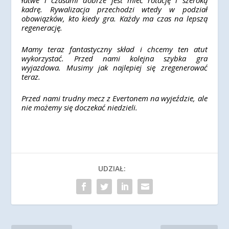
łatwe i czasami dobrze jest mieć rotację i szeroką
kadrę. Rywalizacja przechodzi wtedy w podział
obowiązków, kto kiedy gra. Każdy ma czas na lepszą
regenerację.
Mamy teraz fantastyczny skład i chcemy ten atut
wykorzystać. Przed nami kolejna szybka gra
wyjazdowa. Musimy jak najlepiej się zregenerować
teraz.
Przed nami trudny mecz z Evertonem na wyjeździe, ale
nie możemy się doczekać niedzieli.
UDZIAŁ: