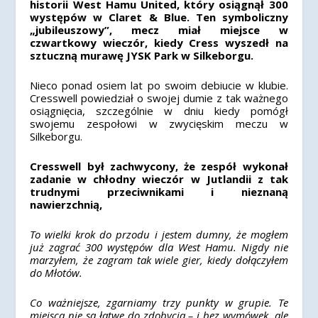
historii West Hamu United, który osiągnął 300
występów w Claret & Blue. Ten symboliczny
„jubileuszowy”, mecz miał miejsce w
czwartkowy wieczór, kiedy Cress wyszedł na
sztuczną murawę JYSK Park w Silkeborgu.
Nieco ponad osiem lat po swoim debiucie w klubie.
Cresswell powiedział o swojej dumie z tak ważnego
osiągnięcia, szczególnie w dniu kiedy pomógł
swojemu zespołowi w zwycięskim meczu w
Silkeborgu.
Cresswell był zachwycony, że zespół wykonał
zadanie w chłodny wieczór w Jutlandii z tak
trudnymi przeciwnikami i nieznaną
nawierzchnią,
To wielki krok do przodu i jestem dumny, że mogłem
już zagrać 300 występów dla West Hamu. Nigdy nie
marzyłem, że zagram tak wiele gier, kiedy dołączyłem
do Młotów.
Co ważniejsze, zgarniamy trzy punkty w grupie. Te
miejsca nie są łatwe do zdobycia – i bez wymówek, ale