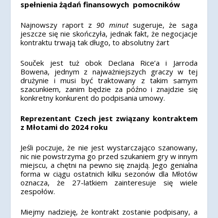
spełnienia żądań finansowych pomocników
Najnowszy raport z
90 minut
sugeruje, że saga
jeszcze się nie skończyła, jednak fakt, że negocjacje
kontraktu trwają tak długo, to absolutny żart
Souček jest tuż obok Declana Rice’a i Jarroda
Bowena, jednym z najważniejszych graczy w tej
drużynie i musi być traktowany z takim samym
szacunkiem, zanim będzie za późno i znajdzie się
konkretny konkurent do podpisania umowy.
Reprezentant Czech jest związany kontraktem
z Młotami do 2024 roku
Jeśli poczuje, że nie jest wystarczająco szanowany,
nic nie powstrzyma go przed szukaniem gry w innym
miejscu, a chętni na pewno się znajdą. Jego genialna
forma w ciągu ostatnich kilku sezonów dla Młotów
oznacza, że ​​27-latkiem zainteresuje się wiele
zespołów.
Miejmy nadzieję, że kontrakt zostanie podpisany, a