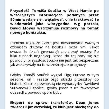
Przyszłość Tomáša Součka w West Hamie po
wczorajszych informacjach podanych przez
90min wydaje się „wątpliwa”, o ile traktować te
wiadomości jako wiarygodne. Wg portalu,
David Moyes wstrzymuje rozmowy na temat
nowego kontraktu.
Pomimo tego, że Czech jest niesamowicie ważnym
członkiem drużyny na boisku i poza nim, Szkot
uważa, że
to nie gwarantuje mu nowej umowy
. Po
kilku rundach negocjacji, które do tej pory się nie
powiodły, przyszłość Součka nie jest tak bezpieczna,
jak wskazywały na to wcześniejsze prognozy.
Gdyby Tomáš Souček wygrał Ligę Europy w tym
sezonie, on i reszta tego składu przeszliby do
historii. Kibice z pewnością nie wybaczyliby Davidowi
Sullivanowi i spółce, gdyby jeden z ich faworytów
odszedł z powodu uporu klubu.
Ekspert do spraw transferów, Dean Jones
twierdził już wcześniej, że klub jest niechętny do